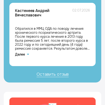
Кастенеев Андрей
02.07.2026
Вячеславович
Обратился в ММЦ ОДА по поводу лечения
хронического псориатического артрита.
После первого курса лечения в 2013 году
была ремиссия 5 лет, после второго курса в
2022 году и по сегодняшний день (4 года)
ремиссия сохраняется. Результатом доволен,
с благодарностью к лечащим врачам
Далее
Каримовой Галине Мазгаровне и Кравчику
Максимиллиану Григорьевичу, Кастенеев
Андрей Вячеславович
Оставить отзыв